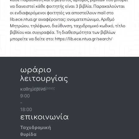
να δανειστεί κάθε φοιτητής είναι 3 βιβλία. Παρακαλούνται
οι ενδιαφερόμενοι φοιτητές να αποστείλουν mail στο
lib.ece.ntua.gr αναφέροντας: ονοματεπώνυμο, Αριθμό
Μητρώου, τηλέφωνο, διεύθυνση, ταχυδρομικό κωδικό, τίτλο
βιβλίου και συγγραφέα. Τη διαθεσιμότητα των βιβλίων
μπορείτε να δείτε στο: https://lib.ece.ntua.gr/search/
ωράριο
λειτουργίας
λεπτομέρειες
καθημερινά
9:00
-
18:00
επικοινωνία
Ταχυδρομική
θυρίδα