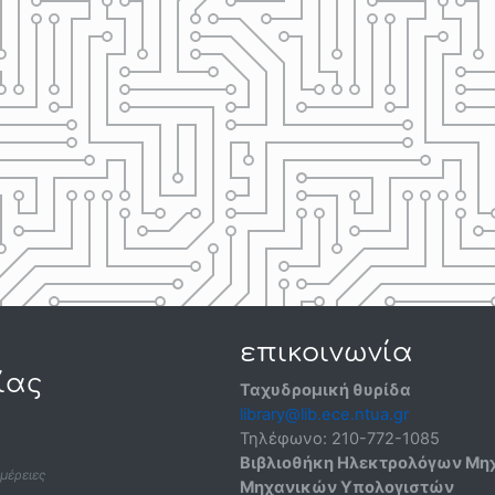
επικοινωνία
ίας
Ταχυδρομική θυρίδα
library@lib.ece.ntua.gr
Τηλέφωνο:
210-772-1085
Βιβλιοθήκη Ηλεκτρολόγων Μη
μέρειες
Μηχανικών Υπολογιστών