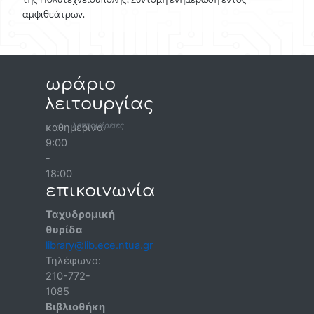
αμφιθεάτρων.
ωράριο
λειτουργίας
λεπτομέρειες
καθημερινά
9:00
-
18:00
επικοινωνία
Ταχυδρομική
θυρίδα
library@lib.ece.ntua.gr
Τηλέφωνο:
210-772-
1085
Βιβλιοθήκη