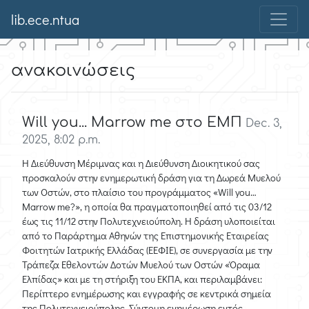
lib.ece.ntua
ανακοινώσεις
Will you... Marrow me στο ΕΜΠ
Dec. 3,
2025, 8:02 p.m.
Η Διεύθυνση Μέριμνας και η Διεύθυνση Διοικητικού σας
προσκαλούν στην ενημερωτική δράση για τη Δωρεά Μυελού
των Οστών, στο πλαίσιο του προγράμματος «Will you…
Marrow me?», η οποία θα πραγματοποιηθεί από τις 03/12
έως τις 11/12 στην Πολυτεχνειούπολη. Η δράση υλοποιείται
από το Παράρτημα Αθηνών της Επιστημονικής Εταιρείας
Φοιτητών Ιατρικής Ελλάδας (ΕΕΦΙΕ), σε συνεργασία με την
Τράπεζα Εθελοντών Δοτών Μυελού των Οστών «Όραμα
Ελπίδας» και με τη στήριξη του ΕΚΠΑ, και περιλαμβάνει:
Περίπτερο ενημέρωσης και εγγραφής σε κεντρικά σημεία
της Πολυτεχνειούπολης, Σύντομη ενημέρωση εντός