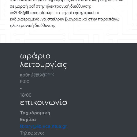
σε μορφή pdf στην ηλεκτρονική διεύθυνση:
cv2018@lib.ece.ntua.gr. Για την αίτηση, αρκεί οι
ενδιαφερομενοι να στείλουν βιογραφικό στην παραπάνω
ηλεκτρονική διεύθυνση.
ωράριο
λειτουργίας
λεπτομέρειες
καθημερινά
9:00
-
18:00
επικοινωνία
Ταχυδρομική
θυρίδα
library@lib.ece.ntua.gr
Τηλέφωνο: