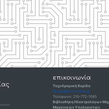
επικοινωνία
ίας
Ταχυδρομική θυρίδα
library@lib.ece.ntua.gr
Τηλέφωνο:
210-772-1085
Βιβλιοθήκη Ηλεκτρολόγων Μη
μέρειες
Μηχανικών Υπολογιστών