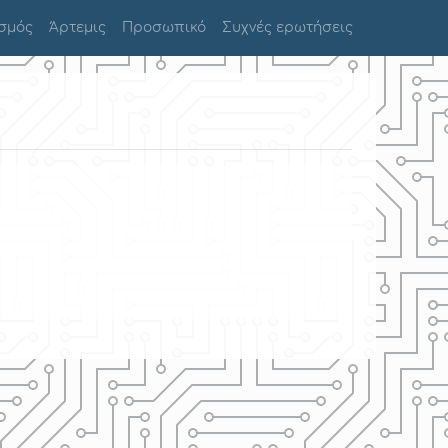
σμός
Άρτεμις
Προσωπικό
Συχνές ερωτήσεις